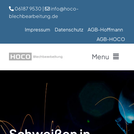
Zum
06187 9530
|
info@hoco-
Inhalt
blechbearbeitung.de
springen
Impressum
Datenschutz
AGB-Hoffmann
AGB-HOCO
Menu
Home
Leistungen
Über uns
Schweißen in
Jobs